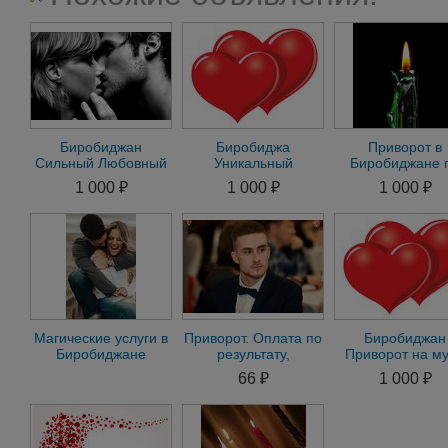
Биробиджан
Биробиджа
Приворот в
Сильный Любовный
Уникальный
Биробиджане 
Приворот на
Приворот на
Фото на Мужчи
1 000 ₽
1 000 ₽
1 000 ₽
Мужчину на
Мужчину Приворот
Приворот на
Женщину Гадание
на Женщину.
Женщину
Гадание
Магические услуги в
Приворот. Оплата по
Биробиджан
Биробиджане
результату,
Приворот на м
приворот на
Магическая помощь
Приворот на ж
66 ₽
1 000 ₽
женщину
в делах и бизнесе д