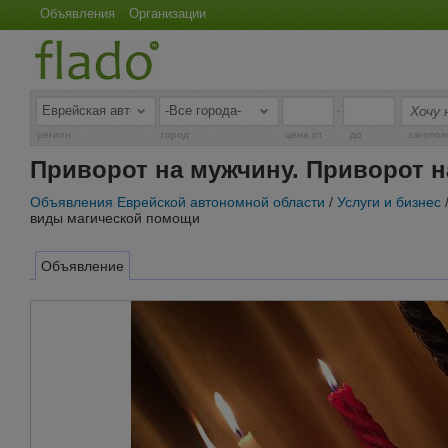
Объявления
Организации
-
регион
город
цена от
до
заголов
Приворот на мужчину. Приворот 
Объявления Еврейской автономной области
/
Услуги и бизнес
виды магической помощи
Объявление