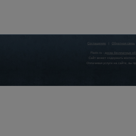
Соглашение
|
Обратная связь
Flado.ru -
доска бесплатных о
Сайт может содержать контент,
Оплачивая услуги на сайте, вы 