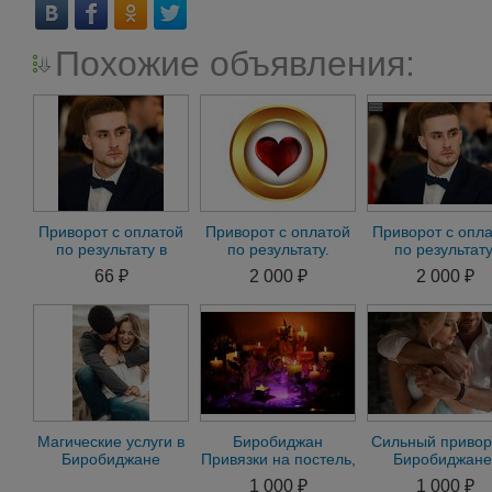
Похожие объявления:
Приворот с оплатой
Приворот с оплатой
Приворот с опл
по результату в
по результату.
по результату
Биробиджане.Приворот
Приворот без
Гадание.16 сня
66 ₽
2 000 ₽
2 000 ₽
без предоплат
последствий.Гадание
негатива
м
Магические услуги в
Биробиджан
Сильный привор
Биробиджане
Привязки на постель,
Биробиджане
приворот на
присушки. Помощь в
Помощь мага 
1 000 ₽
1 000 ₽