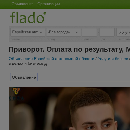
Объявления
Организации
-
регион
город
цена от
до
заголов
Приворот. Оплата по результату, 
Объявления Еврейской автономной области
/
Услуги и бизнес
в делах и бизнесе д
Объявление