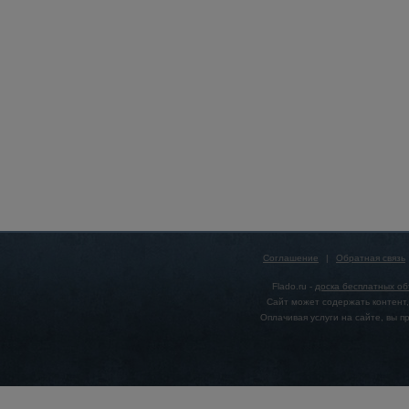
Соглашение
|
Обратная связь
Flado.ru -
доска бесплатных о
Сайт может содержать контент,
Оплачивая услуги на сайте, вы 