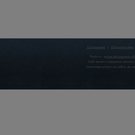
Соглашение
|
Обратная связь
Flado.ru -
доска бесплатных о
Сайт может содержать контент,
Оплачивая услуги на сайте, вы 