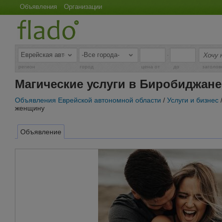
Объявления
Организации
-
регион
город
цена от
до
заголов
Магические услуги в Биробиджан
Объявления Еврейской автономной области
/
Услуги и бизнес
женщину
Объявление