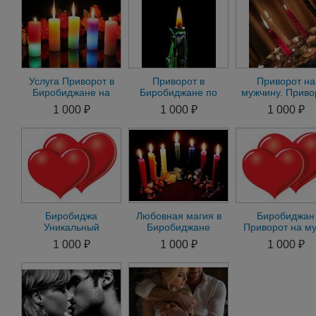
Услуга Приворот в
Приворот в
Приворот на
Биробиджане на
Биробиджане по
мужчину. Приво
Мужчину. Приворот
Фото на Мужчину.
на женщину. В
1 000 ₽
1 000 ₽
1 000 ₽
на Женщину по Фото
Приворот на
виды магическ
Женщину
помощи
Биробиджа
Любовная магия в
Биробиджан
Уникальный
Биробиджане
Приворот на м
Приворот на
Приворот Отворот
Приворот на ж
1 000 ₽
1 000 ₽
1 000 ₽
Мужчину Приворот
Снять порчу
на Женщину.
Гадание