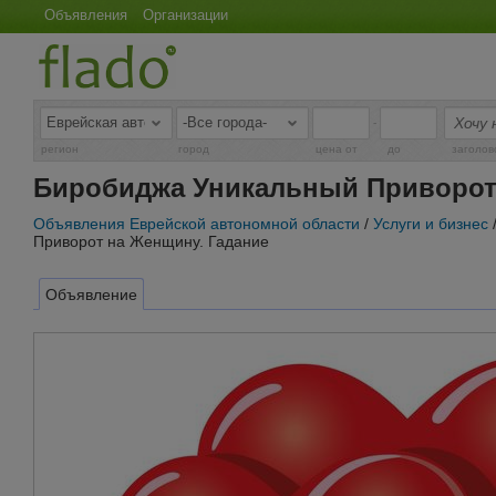
Объявления
Организации
-
регион
город
цена от
до
заголов
Биробиджа Уникальный Приворот 
Объявления Еврейской автономной области
/
Услуги и бизнес
Приворот на Женщину. Гадание
Объявление