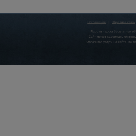
Соглашение
|
Обратная связь
Flado.ru -
доска бесплатных о
Сайт может содержать контент,
Оплачивая услуги на сайте, вы 