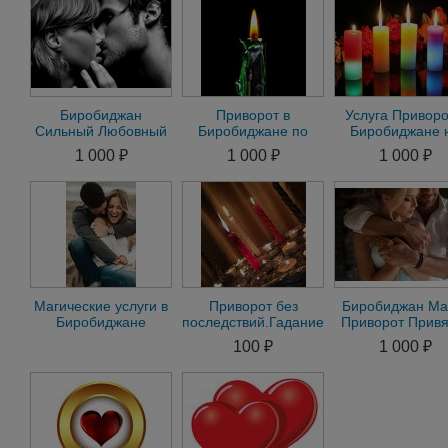
Биробиджан
Приворот в
Услуга Приворо
Сильный Любовный
Биробиджане по
Биробиджане 
Приворот на
Фото на Мужчину.
Мужчину. Приво
1 000 ₽
1 000 ₽
1 000 ₽
Мужчину на
Приворот на
на Женщину по 
Женщину Гадание
Женщину
Магические услуги в
Приворот без
Биробиджан Ма
Биробиджане
последствий.Гадание
Приворот Привя
приворот на
на Таро.Снятие
Присушка Гада
100 ₽
1 000 ₽
женщину
негатива