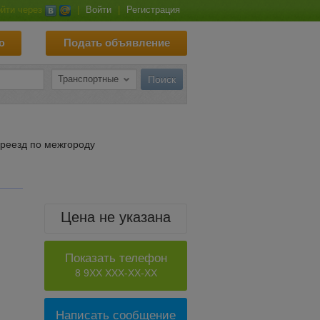
йти через
|
Войти
|
Регистрация
ю
Подать объявление
ереезд по межгороду
Цена не указана
Показать телефон
8 9XX XXX-XX-XX
Написать сообщение