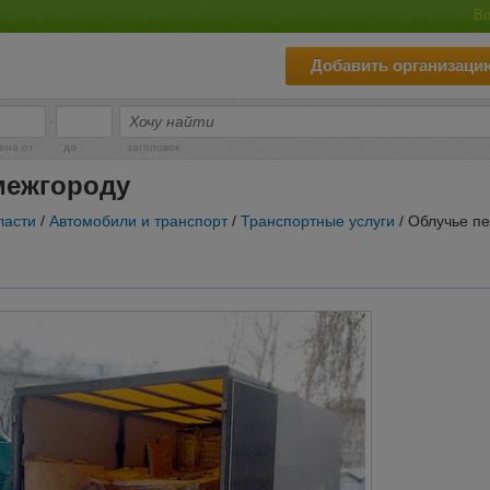
Во
Добавить организаци
-
ена от
до
заголовок
межгороду
ласти
/
Автомобили и транспорт
/
Транспортные услуги
/ Облучье п