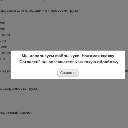
ствами для фиксации и перевозки груза:
онн
онн
5 тонн
тонн
тонн
0 тонн
Мы используем файлы куки. Нажимая кнопку
онн
"Согласен" вы соглашаетесь на такую обработку
ользуем попутные автомобили, прямые машины, а так же совмеща
Согласен
 сохранность груза.
наличный расчет.