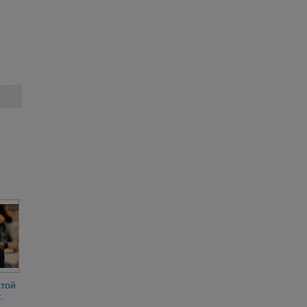
атой
.