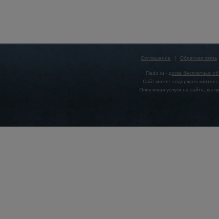
Соглашение
|
Обратная связь
Flado.ru -
доска бесплатных о
Сайт может содержать контент,
Оплачивая услуги на сайте, вы 