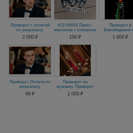
Приворот с оплатой
422-00055 Пресс-
Приворот в
по результату.
масленка с клапаном
Биробиджане 
Гадание.16 снятие
Doosan DX 422-
Фото на Мужчи
2 000 ₽
100 ₽
1 000 ₽
негатива
00055, 42200055
Приворот на
Женщину
Приворот. Оплата по
Приворот на
результату,
мужчину. Приворот
Магическая помощь
на женщину. Все
66 ₽
1 000 ₽
в делах и бизнесе д
виды магической
помощи