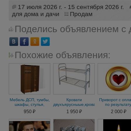
17 июля 2026 г. - 15 сентября 2026 г.
для дома и дачи
Продам
Поделись объявлением с 
Похожие объявления:
Мебель ДСП, тумбы,
Кровати
Приворот с опл
шкафы, стулья,
двухъярусныые,кровати
по результату
столы с доставкой по
металличееские с
Приворот бе
950 ₽
1 950 ₽
2 000 ₽
всей Россиии.
доставкой по РФ
последствий.Гад
м