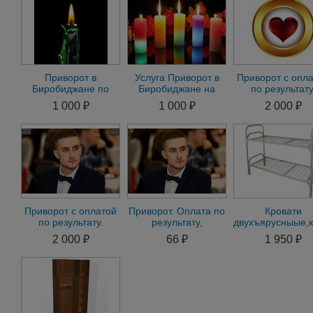
Приворот в
Услуга Приворот в
Приворот с опл
Биробиджане по
Биробиджане на
по результату
Фото на Мужчину.
Мужчину. Приворот
Приворот бе
1 000 ₽
1 000 ₽
2 000 ₽
Приворот на
на Женщину по Фото
последствий.Гад
Женщину
м
Приворот с оплатой
Приворот. Оплата по
Кровати
по результату.
результату,
двухъярусныые,к
Гадание.16 снятие
Магическая помощь
металличеески
2 000 ₽
66 ₽
1 950 ₽
негатива
в делах и бизнесе д
доставкой по 