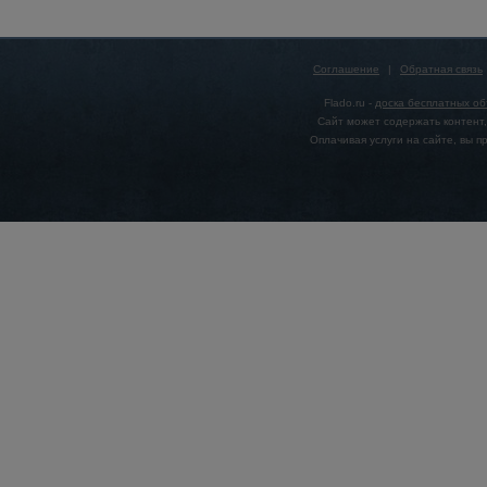
Соглашение
|
Обратная связь
Flado.ru -
доска бесплатных о
Сайт может содержать контент,
Оплачивая услуги на сайте, вы 