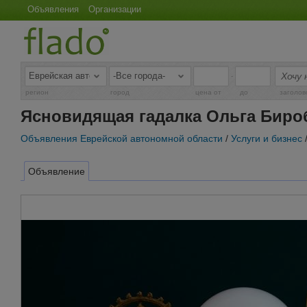
Объявления
Организации
-
регион
город
цена от
до
заголов
Ясновидящая гадалка Ольга Бир
Объявления Еврейской автономной области
/
Услуги и бизнес
Объявление