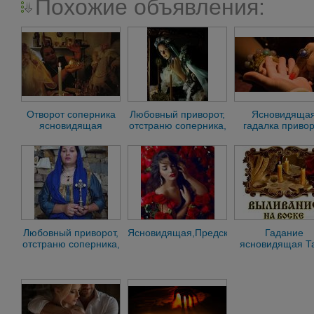
Похожие объявления:
Отворот соперника
Любовный приворот,
Ясновидяща
ясновидящая
отстраню соперника,
гадалка приво
гадалка таролог
Ясновидящая,
убрать соперник
астролог г
гадалка х
Любовный приворот,
Ясновидящая,Предсказательница,Гадал
Гадание
отстраню соперника,
ясновидящая Т
Ясновидящая,
приворот гада
гадалка ф
убрать соперн