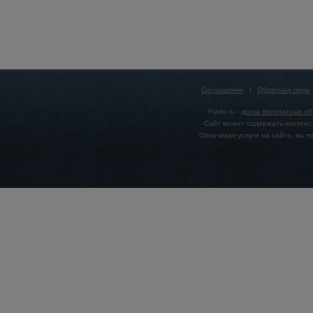
Соглашение
|
Обратная связь
Flado.ru -
доска бесплатных о
Сайт может содержать контент,
Оплачивая услуги на сайте, вы 