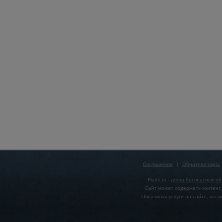
Соглашение
|
Обратная связь
Flado.ru -
доска бесплатных о
Сайт может содержать контент,
Оплачивая услуги на сайте, вы 