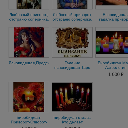
Любовный приворот,
Любовный приворот,
Ясновидяща
отстраню соперника,
отстраню соперника,
гадалка приво
Ясновидящая,
Ясновидящая,
убрать соперник
гадалка х
гадалка ф
Ясновидящая,Предсказательница,Гадалка,Привороты,отворот
Гадание
Биробиджан Ма
ясновидящая Таро
Астрология
приворот гадалка
Семейный Прив
1 000 ₽
убрать соперника
Любимого Любо
Магия
Биробиджан-
Биробиджан отзывы
Приворот-Отворот-
Кто делает
Присушка-Привязка-
Привороты.