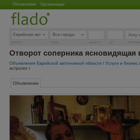
Объявления
Организации
-
регион
город
цена от
до
заголов
Отворот соперника ясновидящая г
Объявления Еврейской автономной области
/
Услуги и бизнес
астролог г
Объявление