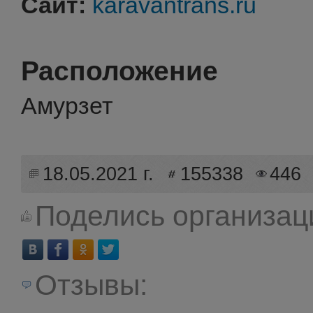
Сайт:
karavantrans.ru
Расположение
Амурзет
18.05.2021 г.
155338
446
Поделись организац
Отзывы: