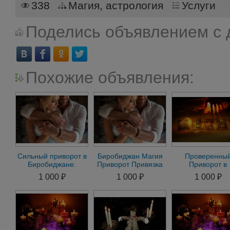
338
Магия, астрология
Услуги
Поделись объявлением с 
Похожие объявления:
Сильный приворот в
Биробиджан Магия
Проверенны
Биробиджане.
Приворот Привязка
Приворот в
Помощь мага в
Присушка Гадание
Биробиджане он
1 000 ₽
1 000 ₽
1 000 ₽
Биробиджане
магия гадани