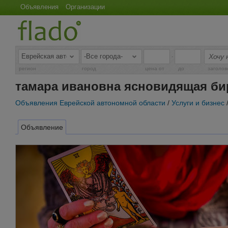
Объявления
Организации
-
регион
город
цена от
до
заголов
тамара ивановна ясновидящая б
Объявления Еврейской автономной области
/
Услуги и бизнес
Объявление