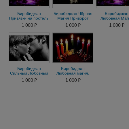
Биробиджан
Биробиджан Чёрная
Биробиджан
Привязки на постель,
Магия Приворот
Любовная Маг
присушки. Помощь в
через
Сделаю Любо
1 000 ₽
1 000 ₽
1 000 ₽
день обращения
Жертвоприношение
Приворот.
Гарантия
Подчинение В
Биробиджан
Биробиджан
Сильный Любовный
Любовная магия,
Приворот на
Приворот-Отворот-
1 000 ₽
1 000 ₽
Мужчину на
Привязка-Присушка-
Женщину Гадание
Гадание