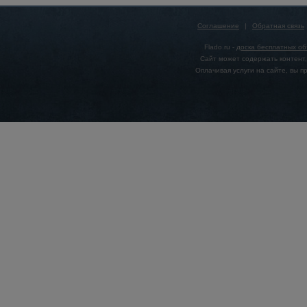
Соглашение
|
Обратная связь
Flado.ru -
доска бесплатных о
Сайт может содержать контент,
Оплачивая услуги на сайте, вы 