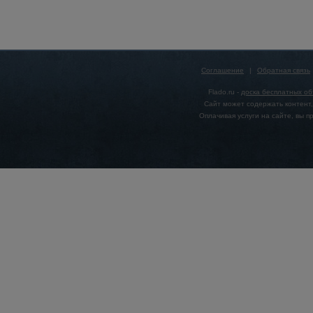
Соглашение
|
Обратная связь
Flado.ru -
доска бесплатных о
Сайт может содержать контент,
Оплачивая услуги на сайте, вы 