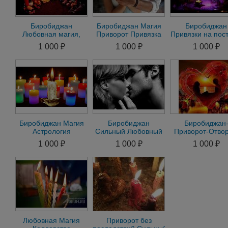
Биробиджан
Биробиджан Магия
Биробиджан
Любовная магия,
Приворот Привязка
Привязки на пост
Приворот-Отворот-
Присушка Гадание
присушки. Помо
1 000 ₽
1 000 ₽
1 000 ₽
Привязка-Присушка-
день обращен
Гадание
Биробиджан Магия
Биробиджан
Биробиджан
Астрология
Сильный Любовный
Приворот-Отвор
Семейный Приворот
Приворот на
Присушка-Привя
1 000 ₽
1 000 ₽
1 000 ₽
Любимого Любовная
Мужчину на
Гадание-Маги
Магия
Женщину Гадание
Любовная Магия
Приворот без