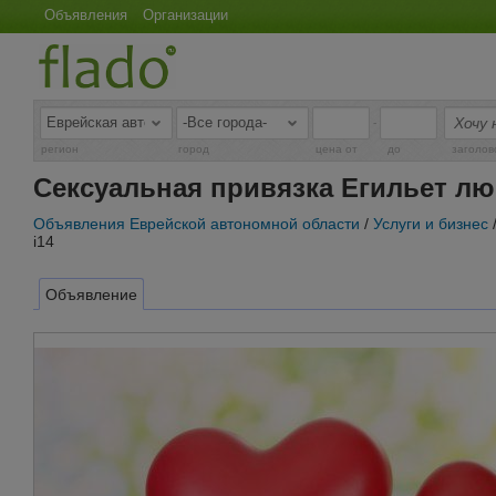
Объявления
Организации
-
регион
город
цена от
до
заголов
Сексуальная привязка Егильет лю
Объявления Еврейской автономной области
/
Услуги и бизнес
i14
Объявление