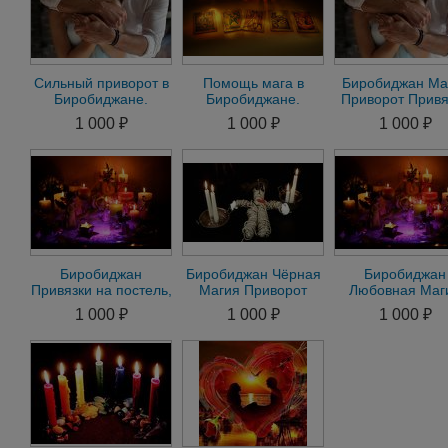
Сильный приворот в
Помощь мага в
Биробиджан Ма
Биробиджане.
Биробиджане.
Приворот Привя
Помощь мага в
Приворот в
Присушка Гада
1 000 ₽
1 000 ₽
1 000 ₽
Биробиджане
Биробиджане.
Гадание
Биробиджан
Биробиджан Чёрная
Биробиджан
Привязки на постель,
Магия Приворот
Любовная Маг
присушки. Помощь в
через
Сделаю Любо
1 000 ₽
1 000 ₽
1 000 ₽
день обращения
Жертвоприношение
Приворот.
Гарантия
Подчинение В