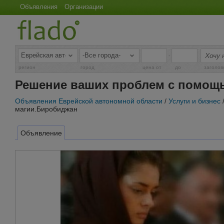
Объявления
Организации
-
регион
город
цена от
до
заголов
Решение ваших проблем с помощ
Объявления Еврейской автономной области
/
Услуги и бизнес
магии.Биробиджан
Объявление