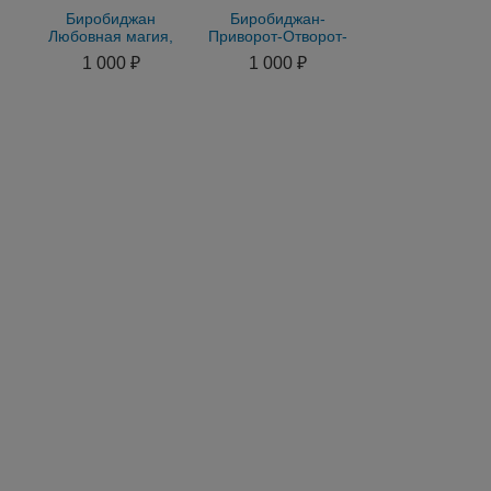
Биробиджан
Биробиджан-
Любовная магия,
Приворот-Отворот-
Приворот-Отворот-
Присушка-Привязка-
1 000 ₽
1 000 ₽
Привязка-Присушка-
Гадание-Магия
Гадание