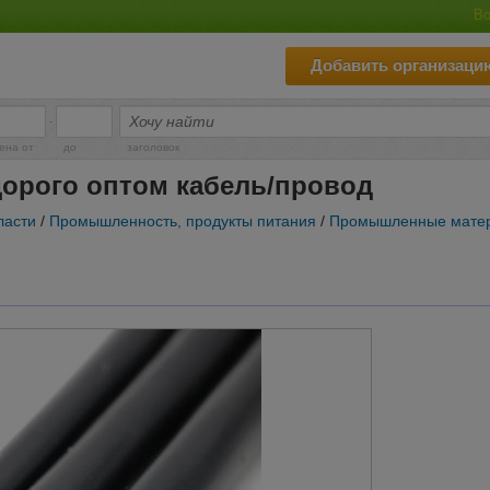
Во
Добавить организаци
-
ена от
до
заголовок
орого оптом кабель/провод
ласти
/
Промышленность, продукты питания
/
Промышленные мате