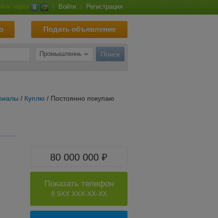
йти через
|
Войти
|
Регистрация
ю
Подать объявление
риалы
/
Куплю
/ Постоянно покупаю
80 000 000 ₽
Показать телефон
8 9XX XXX-XX-XX