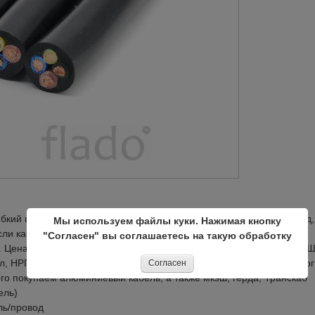
ибкий шланговый, провод с хранения, невостребованный, неликвид,
Мы используем файлы куки. Нажимая кнопку
Если кабель не поврежден оплачиваем как изделие, а не лом!
"Согласен" вы соглашаетесь на такую обработку
. Цена договорная. (Транскаб НППнг HF, ВВГ, АВВГ, ВББШВ, АВББШ
хл, НРГ, НРШМ, СБ, МКШВ, КАБЕЛЬ ГЕРДА. ТППЭП, СОББИТ и мног
Согласен
го покупаем алюминиевый кабель, а также мкэш, герда, Транскаб
ель)
ль/провод