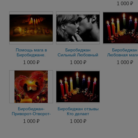
Приорот на
Приорот на
Присушка Гада
1 000 ₽
мужа,жену. Гадание.
мужа,жену. Гадание.
биробиджан
биробиджан
Помощь мага в
Биробиджан
Биробиджан
Биробиджане.
Сильный Любовный
Любовная маги
Приворот в
Приворот на
Приворот-Отвор
1 000 ₽
1 000 ₽
1 000 ₽
Биробиджане.
Мужчину на
Привязка-Прису
Гадание
Женщину Гадание
Гадание
Биробиджан-
Биробиджан отзывы
Приворот-Отворот-
Кто делает
Присушка-Привязка-
Привороты.
1 000 ₽
1 000 ₽
Гадание-Магия
Отвороты. Гадание.
Магия