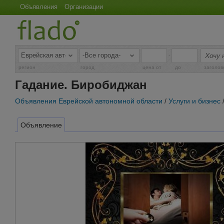
Объявления
Организации
-
регион
город
цена от
до
заголов
Гадание. Биробиджан
Объявления Еврейской автономной области
/
Услуги и бизнес
Объявление